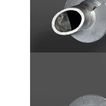
Skribent:
Jan Pristed, Geoteknisk rådgive
Skab et sikkert fund
®
GeoPile
Skruepæle e