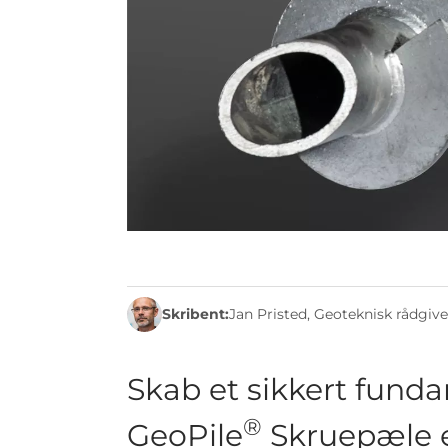
ingeniører
til profess
fundering
og
efterfu
®
Med GeoPile
Skruepæle kan du nå ned 
exceptionel bæreevne. Skruepælenes sty
industrielle bygninger og infrastruktur
bæredygtige
at installere – og ikke min