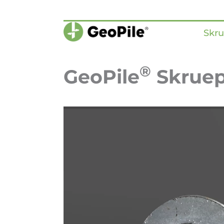
Skr
®
GeoPile
Skruepæ