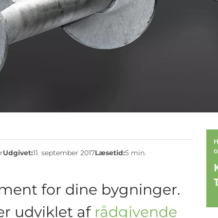
ionelt brug og ideelle til
ndering
af større byggerier.
i dybden og skabe et solidt
fundament
med
rke og bæreevne opfylder kravene til selv store
. Derudover er skruepælene hurtige, enkle og
dst er monteringen støjsvag og vibrationsfri.