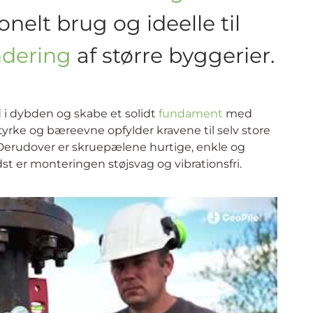
®
Skruepæle
i jorden med en mindre gravemaskine – uden at
 kappe. Du kan dermed klare hele funderingen i
 med byggeriet, så snart pælene er sat i jorden.
 jordbund og skrues nemt ned uden at skabe
minimerer dermed risikoen for følgeskader på