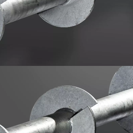
H
o
r
Udgivet:
11. september 2017
Læsetid:
5 min.
ament for dine bygninger.
r udviklet af
rådgivende