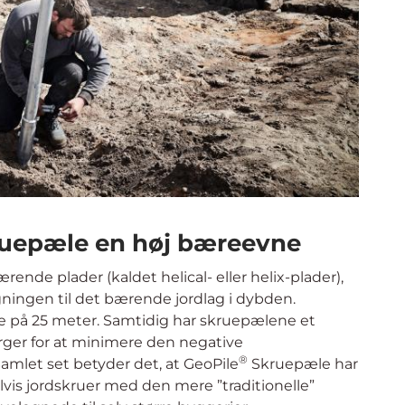
elig trækstyrke, også under grundvandspejlet.
t belastes uden behov for at støbe. Dette,
il et fordelagtigt alternativ til støbning ved
ælder både for permanente installationer ved
ertidige installationer som skurvogne, siloer og