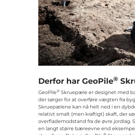
Også til forankring
Ved bare få meters dybde opnås en anse
Så snart jordankeret er monteret, kan de
sammen med trækstyrken, gør jordskruer t
opgaver, der kræver jordankre. Dette g
broer, master og lignende samt ved midl
skilte.