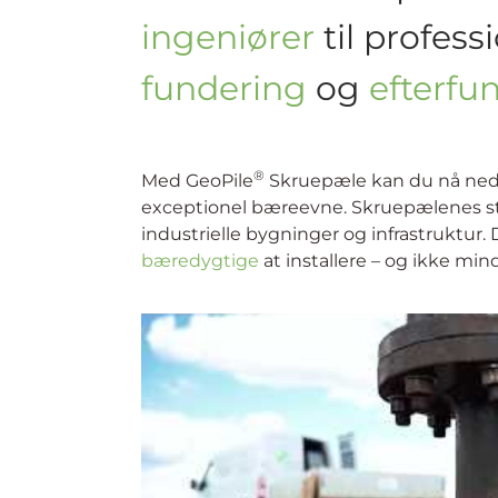
Sådan fungerer GeoPile
®
GeoPile
Skruepæle kan skrues direkte 
grave, ramme, støbe, armere, bore eller
én arbejdsgang og komme hurtigt videre
Skruerne kan gennemtrænge alle typer
mærkbare rystelser i undergrunden. Du 