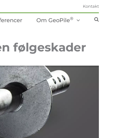
Kontakt
®
ferencer
Om GeoPile
en følgeskader