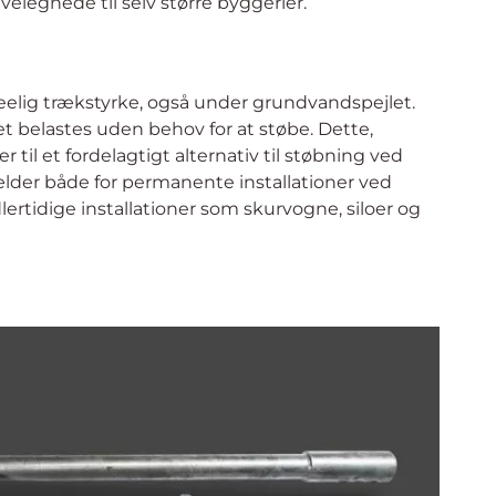
®
 GeoPile
Skruepæle
alle typer byggerier, herunder: