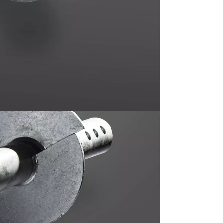
ør mere om
skruefundamenter
,
g få et prisoverslag:
Kontakt
mig på
Tlf. 82 82 30 40