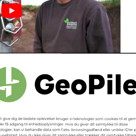
naboer grundet støj.
r med en typisk længde på to meter, så de
n. De enkelte komponenter samles undervejs i
ruepælene når ned til det bærende jordlag i
at give dig de bedste oplevelser bruger vi teknologier som cookies til at g
ler få adgang til enhedsoplysninger. Hvis du giver dit samtykke til disse
logier, kan vi behandle data som f.eks. browsingadfærd eller unikke ID'er 
 websted. Hvis du ikke giver dit samtykke eller trækker dit samtykke tilbag