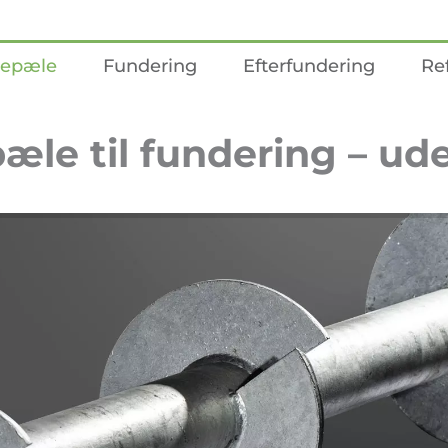
uepæle
Fundering
Efterfundering
Re
le til fundering – ud