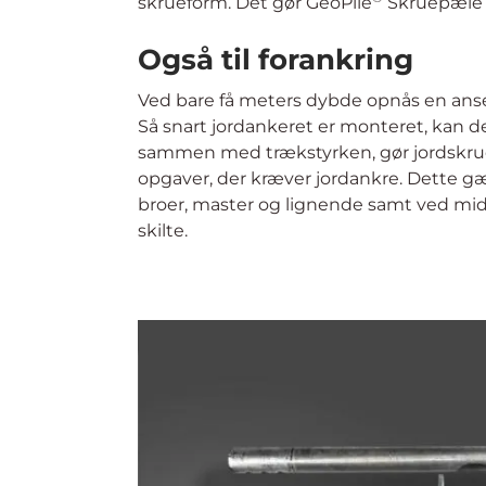
Mange muligheder med
®
Du kan anvende GeoPile
Skruepæle til 