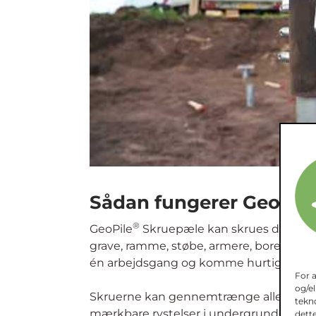
eksisterende bygninger eller klager fra 
Vi leverer skruepælene som komponente
optager minimalt plads på byggepladse
installationen med kraftige bolte, så sk
dybden.
For 
og/el
tekno
dette