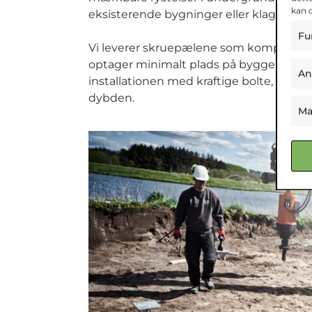
kan 
Fu
An
Ma
®
Derfor har GeoPile
Skr
®
GeoPile
Skruepæle er designet med bære
der sørger for at overføre vægten fra by
Skruepælene kan nå helt ned i en dybd
relativt smalt (men kraftigt) skaft, der 
overflademodstand fra de øvre jordlag. S
en langt større bæreevne end eksempelv
®
skrueform. Det gør GeoPile
Skruepæle v