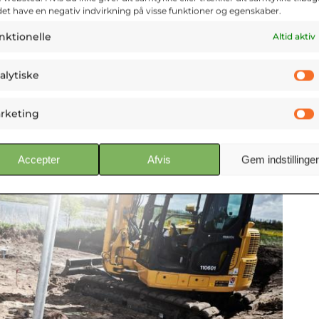
det have en negativ indvirkning på visse funktioner og egenskaber.
nktionelle
Altid aktiv
alytiske
rketing
Accepter
Afvis
Gem indstillinger
uepæle en høj bæreevne
nde plader (kaldet helical- eller helix-plader),
gningen til det bærende jordlag i dybden.
e på 25 meter. Samtidig har skruepælene et
sørger for at minimere den negative
®
amlet set betyder det, at GeoPile
Skruepæle har
is jordskruer med den mere ”traditionelle”
elegnede til selv større byggerier.