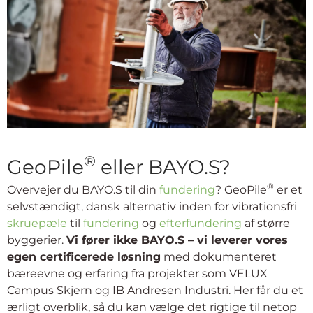
®
GeoPile
eller BAYO.S?
®
Overvejer du BAYO.S til din
fundering
? GeoPile
er et
selvstændigt, dansk alternativ inden for vibrationsfri
skruepæle
til
fundering
og
efterfundering
af større
byggerier.
Vi fører ikke BAYO.S – vi leverer vores
egen certificerede løsning
med dokumenteret
bæreevne og erfaring fra projekter som VELUX
Campus Skjern og IB Andresen Industri. Her får du et
ærligt overblik, så du kan vælge det rigtige til netop