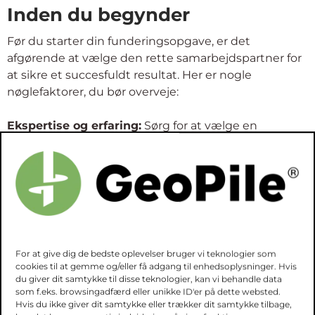
Inden du begynder
Før du starter din funderingsopgave, er det
afgørende at vælge den rette samarbejdspartner for
at sikre et succesfuldt resultat. Her er nogle
nøglefaktorer, du bør overveje:
Ekspertise og erfaring:
Sørg for at vælge en
samarbejdspartner med solid dokumenteret erfaring
og ekspertise inden for
fundering
. En virksomhed
med en pålidelig historik og velkvalificerede
medarbejdere vil være i stand til at tackle selv de
mest komplekse funderingsopgaver med tillid og
præcision.
For at give dig de bedste oplevelser bruger vi teknologier som
Referencer
og tidligere arbejde:
Gennemgå
cookies til at gemme og/eller få adgang til enhedsoplysninger. Hvis
samarbejdspartnerens tidligere arbejde og
du giver dit samtykke til disse teknologier, kan vi behandle data
som f.eks. browsingadfærd eller unikke ID'er på dette websted.
referencer for at få indsigt i deres evne til at levere
Hvis du ikke giver dit samtykke eller trækker dit samtykke tilbage,
kvalitet og pålidelighed i deres projekter. Spørg efter