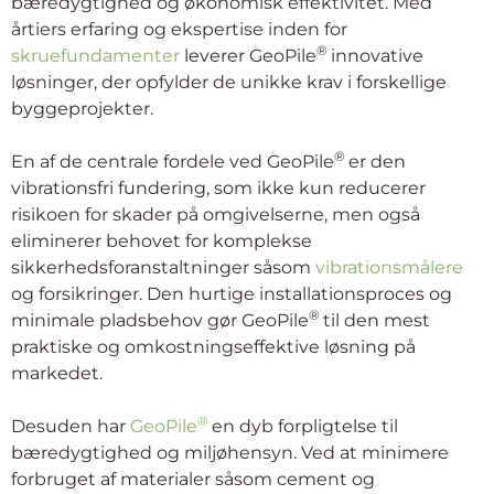
bæredygtighed og økonomisk effektivitet. Med
årtiers erfaring og ekspertise inden for
®
skruefundamenter
leverer GeoPile
innovative
løsninger, der opfylder de unikke krav i forskellige
byggeprojekter.
®
En af de centrale fordele ved GeoPile
er den
vibrationsfri fundering, som ikke kun reducerer
risikoen for skader på omgivelserne, men også
eliminerer behovet for komplekse
sikkerhedsforanstaltninger såsom
vibrationsmålere
og forsikringer. Den hurtige installationsproces og
®
minimale pladsbehov gør GeoPile
til den mest
praktiske og omkostningseffektive løsning på
markedet.
®
Desuden har
GeoPile
en dyb forpligtelse til
bæredygtighed og miljøhensyn. Ved at minimere
forbruget af materialer såsom cement og