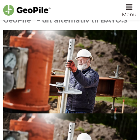
Menu
®
GeoPile
– dit alternativ til BAYO.S