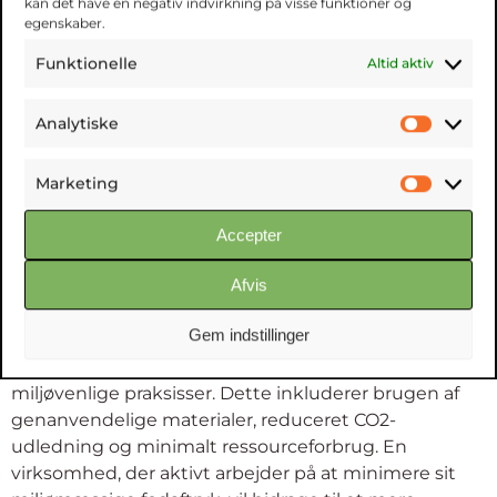
kan det have en negativ indvirkning på visse funktioner og
kundeanmeldelser eller tidligere cases, der ligner din
egenskaber.
egen, for at få en bedre forståelse af deres
Funktionelle
Altid aktiv
arbejdsmetoder og resultater.
Analytiske
Teknologisk kapacitet:
Undersøg
Analyt
samarbejdspartnerens teknologiske evner og deres
evne til at tilpasse sig innovative metoder og
Marketing
Market
løsninger. En virksomhed, der investerer i avanceret
udstyr og teknologi, vil kunne levere mere effektive
Accepter
og præcise resultater, hvilket kan være afgørende for
Afvis
dit projekt.
Gem indstillinger
Bæredygtighed og miljøhensyn:
Vælg en
samarbejdspartner, der prioriterer bæredygtighed og
miljøvenlige praksisser. Dette inkluderer brugen af
genanvendelige materialer, reduceret CO2-
udledning og minimalt ressourceforbrug. En
virksomhed, der aktivt arbejder på at minimere sit